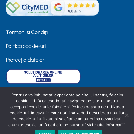
Termeni și Condiții
Politica cookie-uri
Protecția datelor
Pentru a va imbunatati experienta pe site-ul nostru, folosim
cookie-uri. Daca continuati navigarea pe site-ul nostru
acceptati cookie-urile folosite si Politica noastra de utilizarea
cookie-uri. In cazul in care doriti sa vedeti descrierea tipurilor
de cookie-uri utilizate si sa aflati cum puteti sa dezactivati
© 2025 CITYMED. Toate drepturile rezervate.
anumite cookie-uri faceti clic pe butonul "Mai multe informatii".
Accept
Mai multe informatii