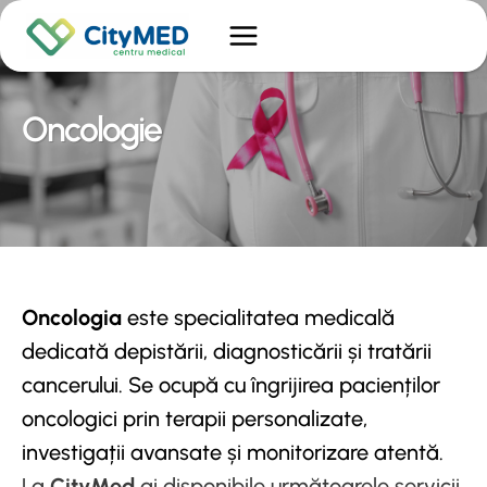
Skip
to
content
Oncologie
Oncologia
este specialitatea medicală
dedicată depistării, diagnosticării și tratării
cancerului. Se ocupă cu îngrijirea pacienților
oncologici prin terapii personalizate,
investigații avansate și monitorizare atentă.
La
CityMed
ai disponibile următoarele servicii